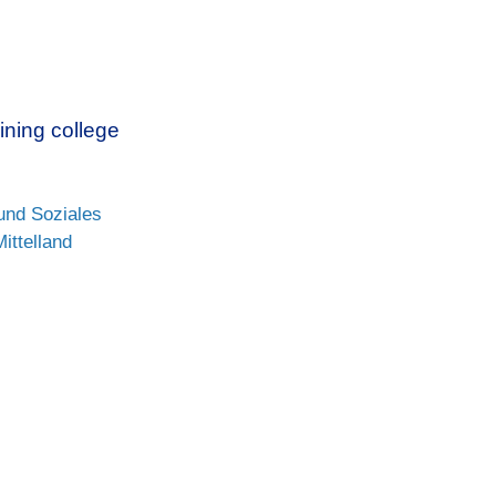
ining college
und Soziales
ittelland