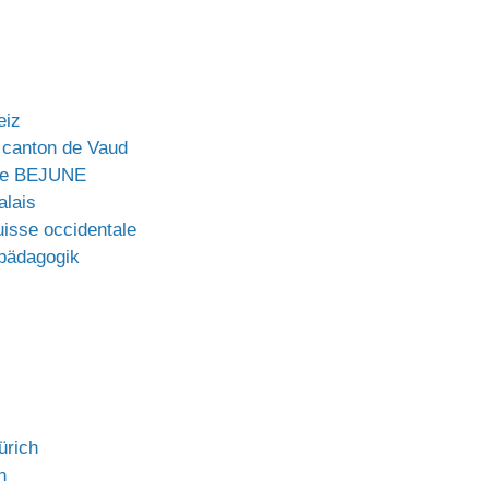
eiz
 canton de Vaud
ue BEJUNE
alais
isse occidentale
lpädagogik
ürich
n