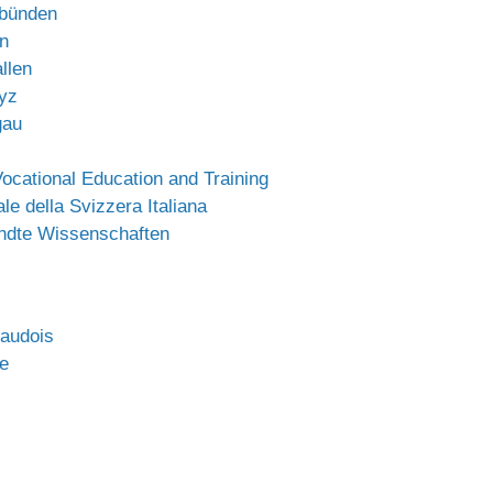
bünden
n
llen
yz
gau
ocational Education and Training
le della Svizzera Italiana
ndte Wissenschaften
vaudois
e